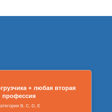
грузчика + любая вторая
профессия
атегории B, С, D, E