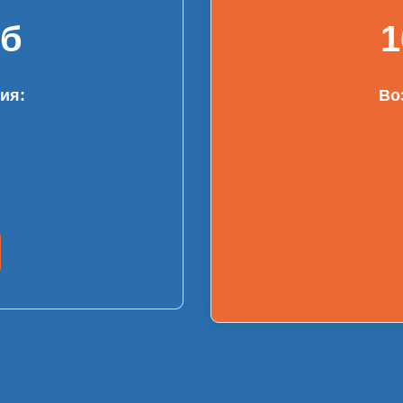
уб
1
ия:
Во