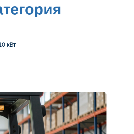
атегория
10 кВт