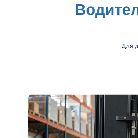
Водител
Для д