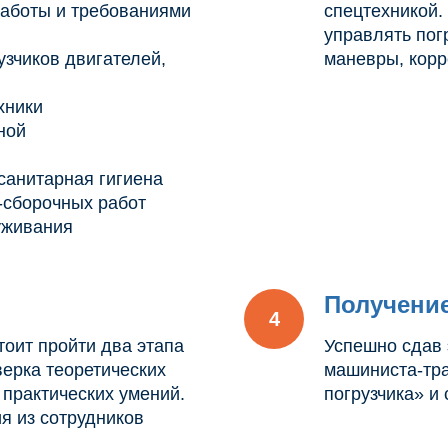
работы и требованиями
спецтехникой.
управлять пог
узчиков двигателей,
маневры, корре
хники
ной
санитарная гигиена
-сборочных работ
уживания
Получени
оит пройти два этапа
Успешно сдав 
верка теоретических
машиниста-тра
 практических умений.
погрузчика» и
я из сотрудников