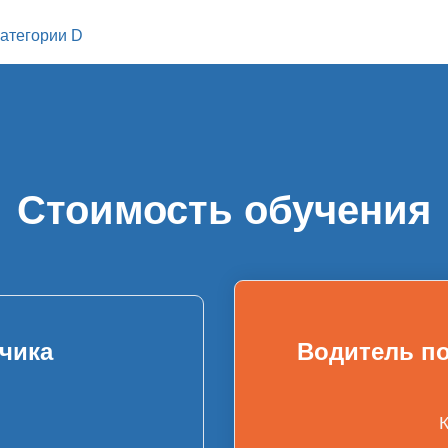
категории D
Стоимость обучения
чика
Водитель по
К