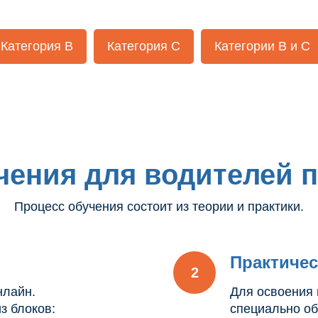
Категория В
Категория С
Категории В и С
чения для водителей п
Процесс обучения состоит из теории и практики.
Практичес
нлайн.
Для освоения 
з блоков:
специально о