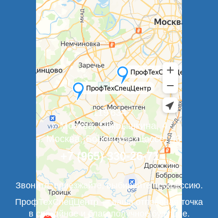
119 634
г. Москва, Покрышкина, 4
г. Москва, Боровское шоссе, 43
+7 (965) 330-26-71
Звоните, приезжайте, выбирайте профессию.
ПрофТехСпецЦентр — ваша отправная точка
в спокойное и благополучное будущее.