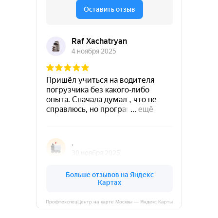
ПрофтехспецЦентр на карте Москвы — Яндекс Карты